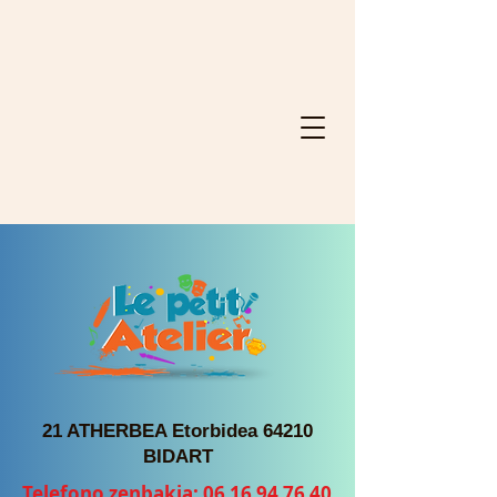
21 ATHERBEA Etorbidea 64210
BIDART
Telefono zenbakia:
06 16 94 76 40