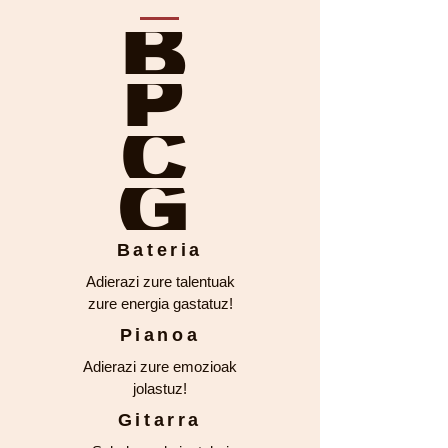
B
P
C
G
Bateria
Adierazi zure talentuak
zure energia gastatuz!
Pianoa
Adierazi zure emozioak
jolastuz!
Gitarra