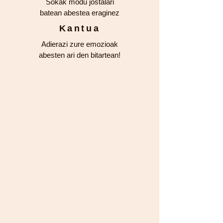
Sokak modu jostalari
batean abestea eraginez
Kantua
Adierazi zure emozioak
abesten ari den bitartean!