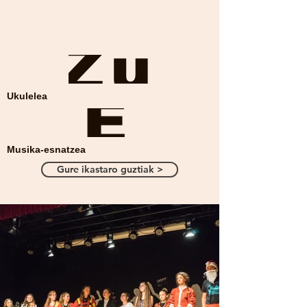
Zu
E
Ukulelea
Musika-esnatzea
Gure ikastaro guztiak >