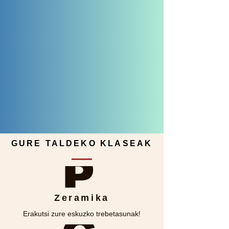
GURE TALDEKO KLASEAK
P
Zeramika
Erakutsi zure eskuzko trebetasunak!