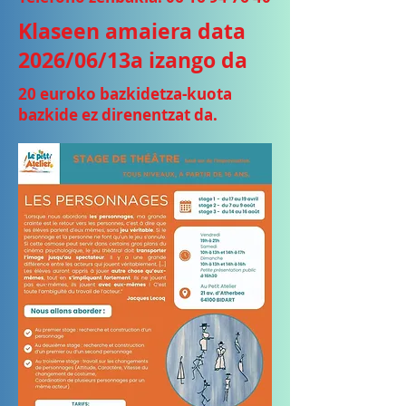
Klaseen amaiera data
2026/06/13a izango da
20 euroko bazkidetza-kuota
bazkide ez direnentzat da.