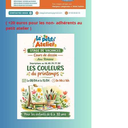
( +20 euros pour les non- adhérents au
petit atelier )