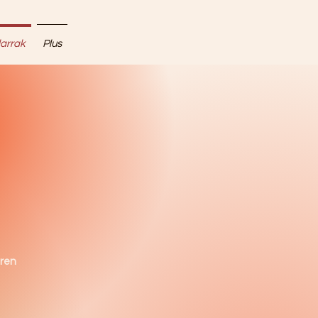
larrak
Plus
aren