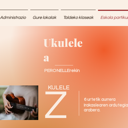
Administrazio
Gure lokalak
Taldeko klaseak
Eskola partiku
Ukulele
a
PERONELLErekin
KULELE
Z
6 urtetik aurrera
Irakaslearen ordutegi
arabera.