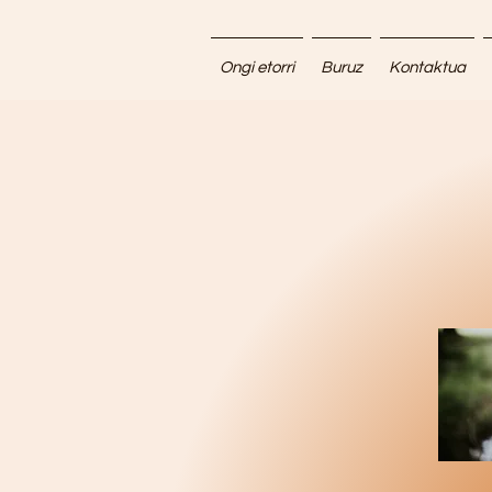
Ongi etorri
Buruz
Kontaktua